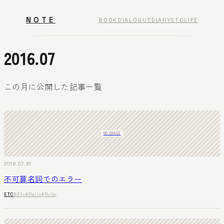
NOTE
BOOK
DIALOGUE
DIARY
ETC
LIFE
2016.07
この月に公開した記事一覧
NO IMAGE
2016.07.31
不可算名詞でのエラー
ETC
#Etc
#Rails
#Ruby