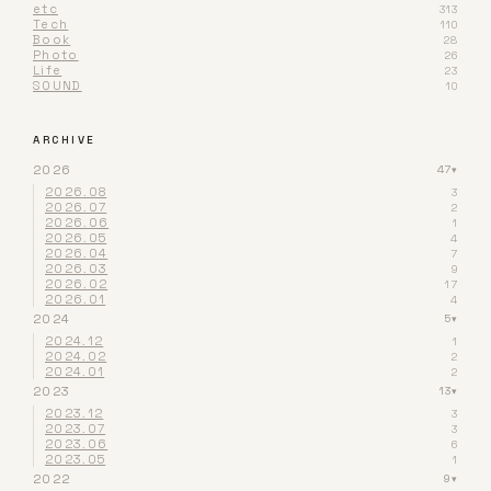
etc
313
Tech
110
Book
28
Photo
26
Life
23
SOUND
10
ARCHIVE
2026
47
▾
2026.08
3
2026.07
2
2026.06
1
2026.05
4
2026.04
7
2026.03
9
2026.02
17
2026.01
4
2024
5
▾
2024.12
1
2024.02
2
2024.01
2
2023
13
▾
2023.12
3
2023.07
3
2023.06
6
2023.05
1
2022
9
▾