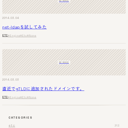
NO IMAGE
2014.03.04
net-ldapを試してみた
ETC
#Engine
#Etc
#None
NO IMAGE
2014.03.03
直近でgTLDに追加されたドメインです。
ETC
#Engine
#Etc
#None
CATEGORIES
etc
313