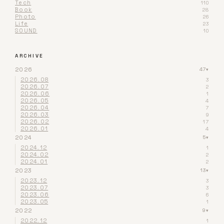
Tech
110
Book
28
Photo
26
Life
23
SOUND
10
ARCHIVE
2026
47
▾
2026.08
3
2026.07
2
2026.06
1
2026.05
4
2026.04
7
2026.03
9
2026.02
17
2026.01
4
2024
5
▾
2024.12
1
2024.02
2
2024.01
2
2023
13
▾
2023.12
3
2023.07
3
2023.06
6
2023.05
1
2022
9
▾
2022.12
1