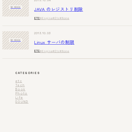
2013.10.04
JAVA のレジストリ削除
NO IMAGE
ETC
#Engine
#Etc
#None
2013.10.03
Linux サーバの制限
NO IMAGE
ETC
#Engine
#Etc
#None
CATEGORIES
etc
Tech
Book
Photo
Life
SOUND