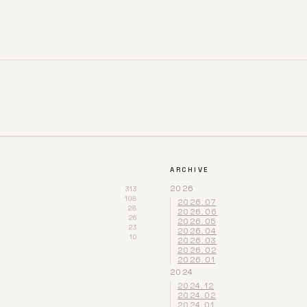
ARCHIVE
2026
313
108
2026.07
28
2026.06
26
2026.05
23
2026.04
10
2026.03
2026.02
2026.01
2024
2024.12
2024.02
2024.01