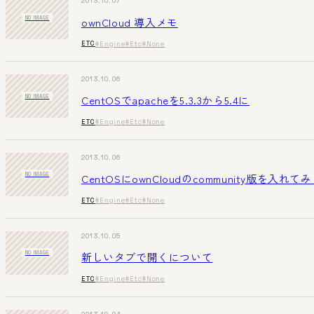
2013.10.07
ownCloud 導入メモ
NO IMAGE
ETC
#Engine
#Etc
#None
2013.10.06
CentOSでapacheを5.3.3から5.4に
NO IMAGE
ETC
#Engine
#Etc
#None
2013.10.06
CentOSにownCloudのcommunity版を入れて
NO IMAGE
ETC
#Engine
#Etc
#None
2013.10.05
新しいタブで開くについて
NO IMAGE
ETC
#Engine
#Etc
#None