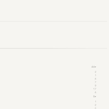
44
▾
2
1
4
7
9
17
4
5
▾
1
2
2