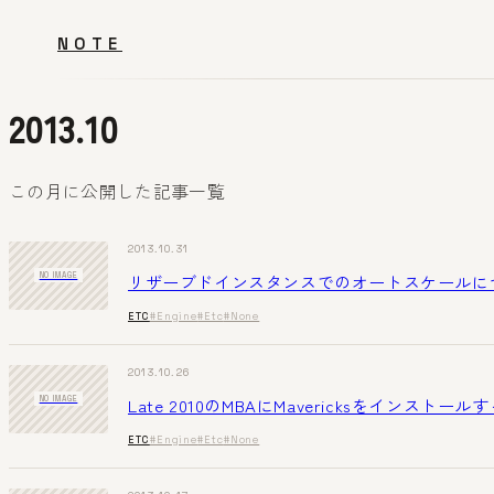
NOTE
2013.10
この月に公開した記事一覧
2013.10.31
リザーブドインスタンスでのオートスケールに
NO IMAGE
ETC
#Engine
#Etc
#None
2013.10.26
Late 2010のMBAにMavericksをインストー
NO IMAGE
ETC
#Engine
#Etc
#None