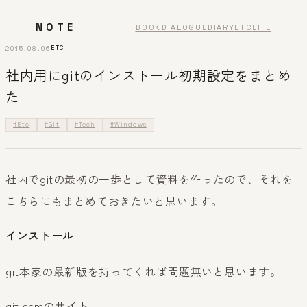
NOTE
BOOK
DIALOGUE
DIARY
ETC
LIFE
2015.08.06
ETC
社内用にgitのインストール初期設定をまとめ
た
#Etc
#Git
#Tech
#Windows
社内でgitの最初の一歩として資料を作ったので、それを
こちらにもまとめておきたいと思います。
インストール
git本家の最新版を持ってくれば問題無いと思います。
git scmのサイト