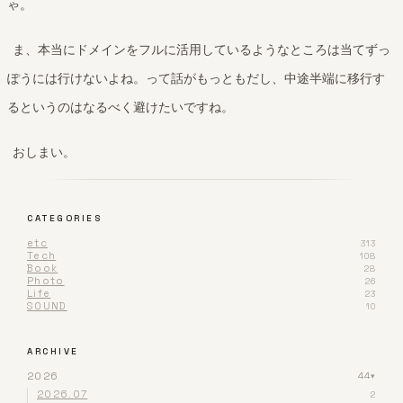
ゃ。
ま、本当にドメインをフルに活用しているようなところは当てずっ
ぽうには行けないよね。って話がもっともだし、中途半端に移行す
るというのはなるべく避けたいですね。
おしまい。
CATEGORIES
etc
313
Tech
108
Book
28
Photo
26
Life
23
SOUND
10
ARCHIVE
2026
44
▾
2026.07
2