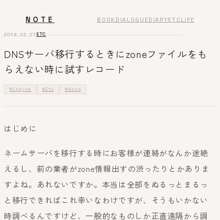
NOTE
BOOK
DIALOGUE
DIARY
ETC
LIFE
2014.02.27
ETC
DNSサーバ移行するときにzoneファイルをも
らえない時に試すレコード
#Engine
#Etc
#None
はじめに
ネームサーバを移行する時にお客様が連絡がなんか途絶
えるし、前の業者がzone情報出すの渋ったりとかありま
すよね。あれないですか。本当は全部をぬるっとまるっ
と移行できればこれ幸いなわけですが、そうもいかない
時調べるんですけど、一般的なものしか正直遠隔から調